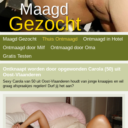
Maagd
Gezocht
Maagd Gezocht
Thuis Ontmaagd
Ontmaagd in Hotel
Ontmaagd door Milf
Ontmaagd door Oma
Gratis Testen
Ontknaapt worden door opgewonden Carola (50) uit
Oost-Vlaanderen
Sexy Carola van 50 uit Oost-Vlaanderen houdt van jonge knaapjes en wil
graag afspraakjes regelen! Durf jij het aan?