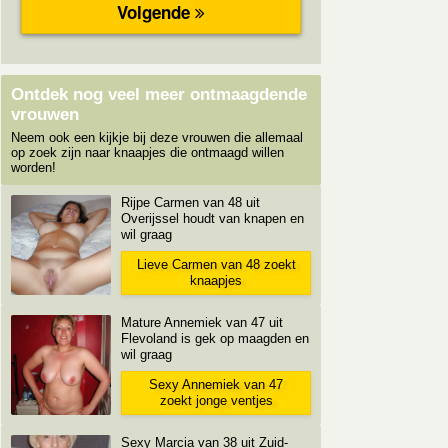
Ontdek nog veel meer ontmaagdende
vrouwen
Neem ook een kijkje bij deze vrouwen die allemaal
op zoek zijn naar knaapjes die ontmaagd willen
worden!
Rijpe Carmen van 48 uit
Overijssel houdt van knapen en
wil graag
Lieve Carmen van 48 zoekt
knaapjes
Mature Annemiek van 47 uit
Flevoland is gek op maagden en
wil graag
Sexy Annemiek van 47
zoekt jonge ventjes
Sexy Marcia van 38 uit Zuid-