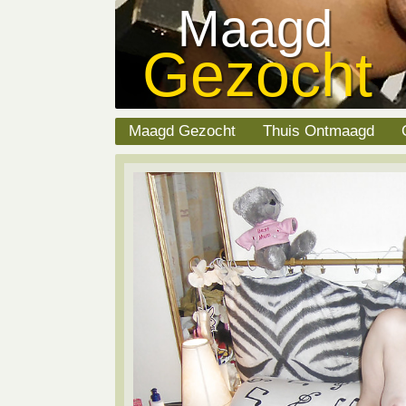
Maagd
Gezocht
Maagd Gezocht
Thuis Ontmaagd