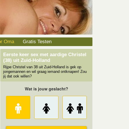
or Oma
Gratis Testen
Eerste keer sex met aardige Christel
(38) uit Zuid-Holland
Rijpe Christel van 38 uit Zuid-Holland is gek op
jongemannen en wil graag iemand ontknapen! Zou
jij dat ook willen?