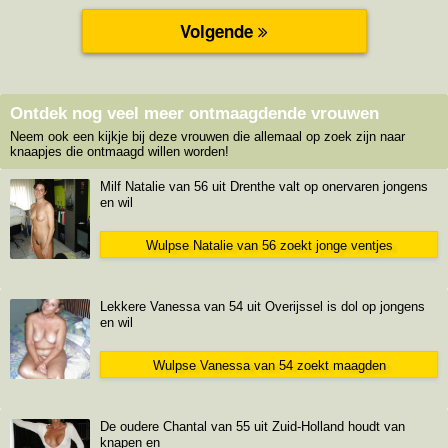
Ontdek nog veel meer ontmaagdende vrouwen
Neem ook een kijkje bij deze vrouwen die allemaal op zoek zijn naar
knaapjes die ontmaagd willen worden!
Milf Natalie van 56 uit Drenthe valt op onervaren jongens
en wil
Wulpse Natalie van 56 zoekt jonge ventjes
Lekkere Vanessa van 54 uit Overijssel is dol op jongens
en wil
Wulpse Vanessa van 54 zoekt maagden
De oudere Chantal van 55 uit Zuid-Holland houdt van
knapen en