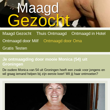
Maagd
Gezocht
Maagd Gezocht
Thuis Ontmaagd
Ontmaagd in Hotel
Ontmaagd door Milf
Ontmaagd door Oma
Gratis Testen
Je ontmaagding door mooie Monica (54) uit
Groningen
De oudere Monica van 54 uit Groningen heeft een zwak voor jongens en
wil graag iemand helpen bij zijn eerste keer! Wil jij haar ontmoeten?